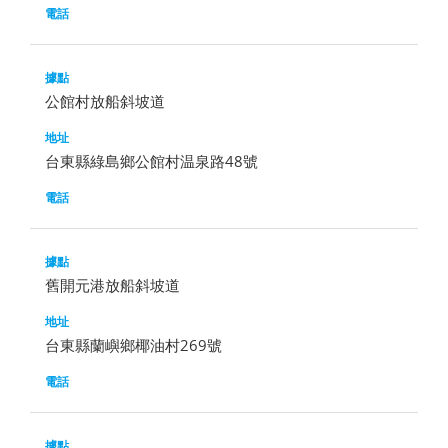
公館村放船斜坡道
台東縣綠島鄉公館村温泉路48號
舊開元港放船斜坡道
台東縣蘭嶼鄉椰油村269號