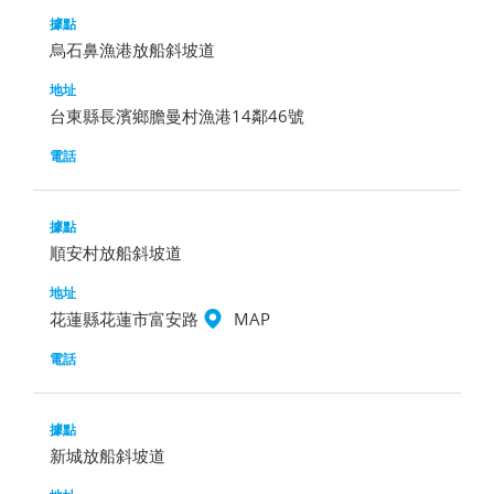
烏石鼻漁港放船斜坡道
台東縣長濱鄉膽曼村漁港14鄰46號
順安村放船斜坡道
花蓮縣花蓮市富安路
MAP
新城放船斜坡道