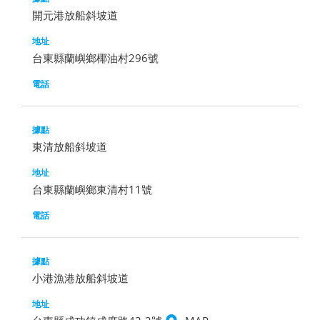
開元港放船斜坡道
台東縣蘭嶼鄉椰油村296號
東清放船斜坡道
台東縣蘭嶼鄉東清村11號
小港漁港放船斜坡道