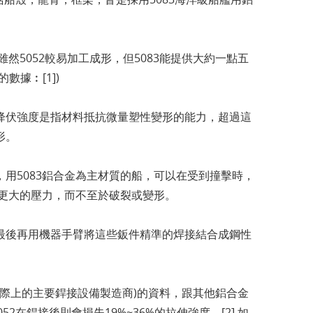
然5052較易加工成形，但5083能提供大約一點五
據︰[1])
降伏強度是指材料抵抗微量塑性變形的能力，超過這
形。
用5083鋁合金為主材質的船，可以在受到撞擊時，
受更大的壓力，而不至於破裂或變形。
最後再用機器手臂將這些鈑件精準的焊接結合成鋼性
一個國際上的主要銲接設備製造商)的資料，跟其他鋁合金
2在銲接後則會損失19%~36%的拉伸強度。[2] 如