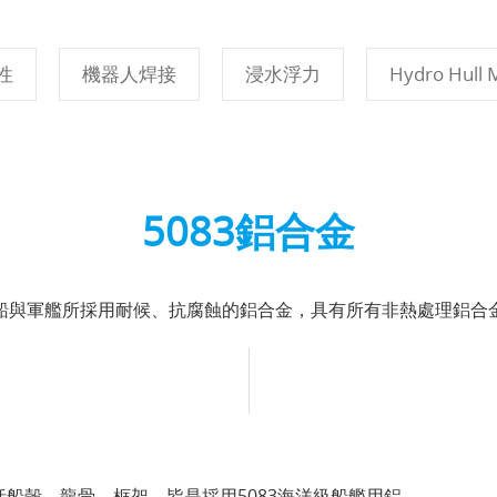
性
機器人焊接
浸水浮力
Hydro Hull 
5083鋁合金
船與軍艦所採用耐候、抗腐蝕的鋁合金，具有所有非熱處理鋁合
包括船殼，龍骨，框架，皆是採用5083海洋級船艦用鋁