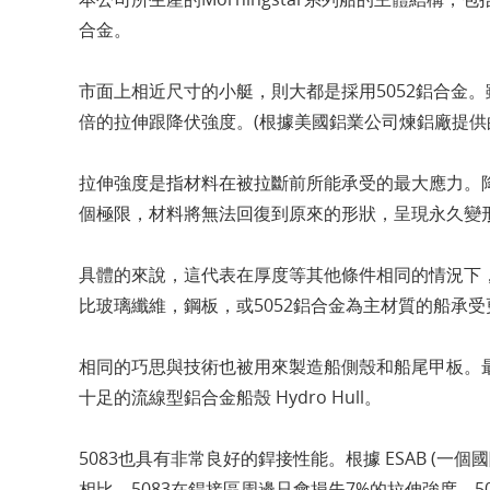
合金。
市面上相近尺寸的小艇，則大都是採用5052鋁合金。雖
倍的拉伸跟降伏強度。(根據美國鋁業公司煉鋁廠提供的數
拉伸強度是指材料在被拉斷前所能承受的最大應力。
個極限，材料將無法回復到原來的形狀，呈現永久變
具體的來說，這代表在厚度等其他條件相同的情況下，
比玻璃纖維，鋼板，或5052鋁合金為主材質的船承
相同的巧思與技術也被用來製造船側殼和船尾甲板。
十足的流線型鋁合金船殼 Hydro Hull。
5083也具有非常良好的銲接性能。根據 ESAB (
相比，5083在銲接區周邊只會損失7%的拉伸強度，505