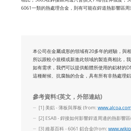
6061一類的熱處理合金，則有可能在銲道熱影響區周邊
本公司在金屬成形的領域有20多年的經驗，與
所以跟較小規模或新進此領域的製造商相比，我
如有需求，我們可以提供船體所使用的鋁材的DNV (Det
這種耐候、抗腐蝕的合金，具有所有非熱處理鋁
參考資料:(英文，外部連結)
[1] 美鋁 - 薄板與厚板 (from:
www.alcoa.co
[2] ESAB - 銲接如何影響銲道周邊的熱影響區(H
[3] 維基百科 - 6061 鋁合金(from:
www.wikip