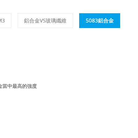
M3
鋁合金VS玻璃纖維
5083鋁合金
金當中最高的強度