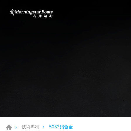
5083鋁合金
技術專利